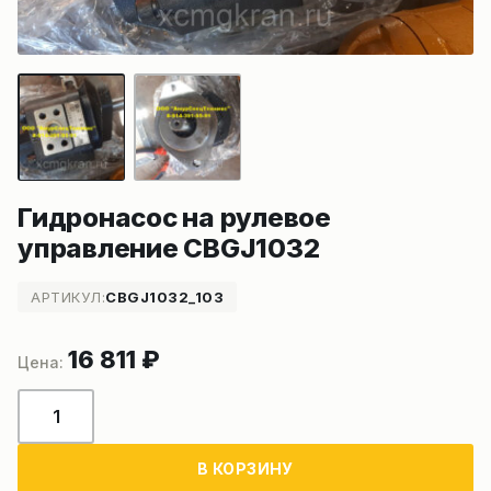
Гидронасос на рулевое
управление CBGJ1032
АРТИКУЛ:
CBGJ1032_103
16 811
₽
Количество
товара
Гидронасос
В КОРЗИНУ
на