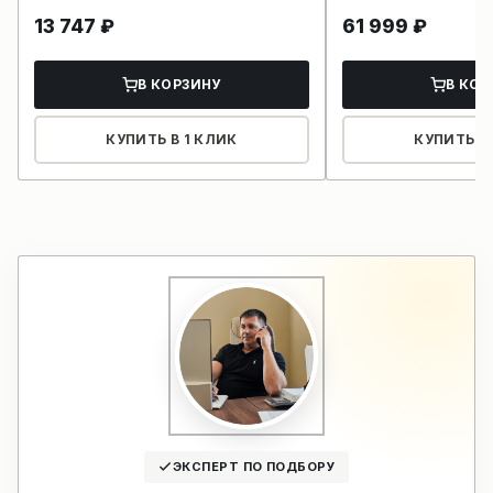
13 747
₽
61 999
₽
В КОРЗИНУ
В КОР
КУПИТЬ В 1 КЛИК
КУПИТЬ В 
ЭКСПЕРТ ПО ПОДБОРУ