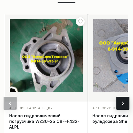
АРТ: CBF-F432-ALPL_82
АРТ: CBZB3110_66
Насос гидравлический
Насос гидравлич
погрузчика WZ30-25 CBF-F432-
бульдозера Shehw
ALPL