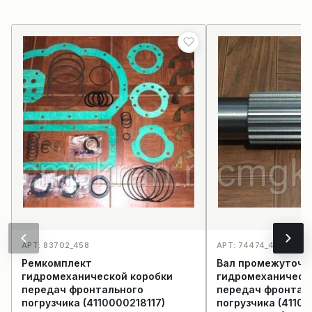
АРТ: 83702_458
АРТ: 74474_456
Ремкомплект
Вал промежуточн
гидромеханической коробки
гидромеханическ
передач фронтального
передач фронтал
погрузчика (4110000218117)
погрузчика (4110