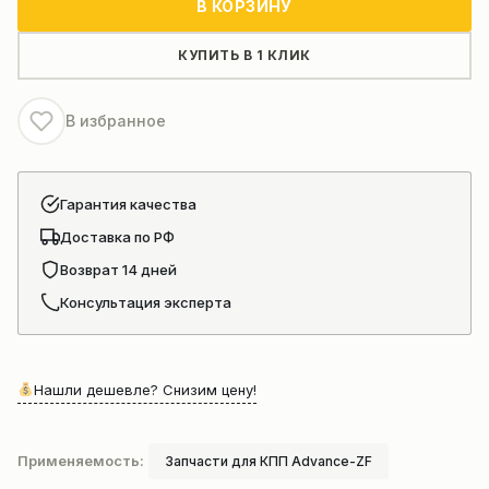
В КОРЗИНУ
коробка
передач
КУПИТЬ В 1 КЛИК
фронтального
погрузчика
В избранное
LG-
918
в
Гарантия качества
сборе(7100001884)
Доставка по РФ
Возврат 14 дней
Консультация эксперта
Нашли дешевле? Снизим цену!
Применяемость:
Запчасти для КПП Advance-ZF