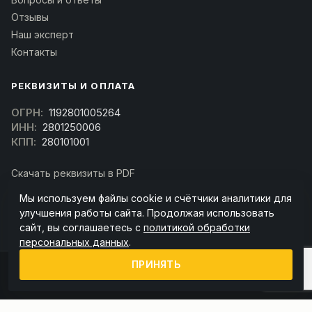
Отзывы
Наш эксперт
Контакты
РЕКВИЗИТЫ И ОПЛАТА
ОГРН:
1192801005264
ИНН:
2801250006
КПП:
280101001
Скачать реквизиты в PDF
Договор оферта
Мы используем файлы cookie и счётчики аналитики для
(Скачать договор)
улучшения работы сайта. Продолжая использовать
сайт, вы соглашаетесь с
политикой обработки
персональных данных
.
ПРИНЯТЬ
© 2026 kran-parts.ru — все материалы защищены. При копировании
ссылка на источник обязательна.
Информация на сайте не является публичной офертой (ст. 437 ГК РФ).