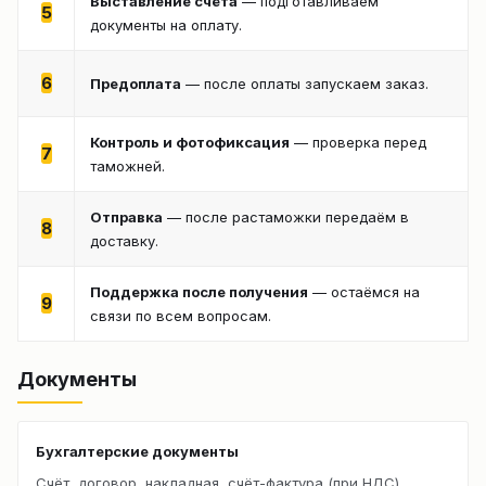
Выставление счёта
— подготавливаем
5
документы на оплату.
6
Предоплата
— после оплаты запускаем заказ.
Контроль и фотофиксация
— проверка перед
7
таможней.
Отправка
— после растаможки передаём в
8
доставку.
Поддержка после получения
— остаёмся на
9
связи по всем вопросам.
Документы
Бухгалтерские документы
Счёт, договор, накладная, счёт-фактура (при НДС).