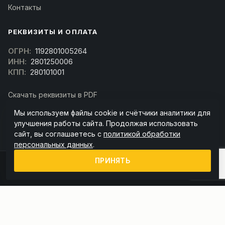
Контакты
РЕКВИЗИТЫ И ОПЛАТА
ОГРН:
1192801005264
ИНН:
2801250006
КПП:
280101001
Скачать реквизиты в PDF
Договор оферта
Мы используем файлы cookie и счётчики аналитики для
(Скачать договор)
улучшения работы сайта. Продолжая использовать
сайт, вы соглашаетесь с
политикой обработки
персональных данных
.
ПРИНЯТЬ
© 2026 kran-parts.ru — все материалы защищены. При копировании
ссылка на источник обязательна.
Информация на сайте не является публичной офертой (ст. 437 ГК РФ).
Точную стоимость и наличие уточняйте у менеджера.
Политика конфиденциальности
Пользовательское соглашение