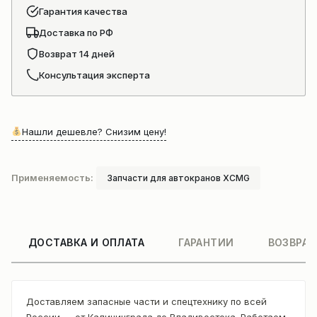
Гарантия качества
Доставка по РФ
Возврат 14 дней
Консультация эксперта
Нашли дешевле? Снизим цену!
Применяемость:
Запчасти для автокранов XCMG
ДОСТАВКА И ОПЛАТА
ГАРАНТИИ
ВОЗВРАТ
Доставляем запасные части и спецтехнику по всей
России — от Калининграда до Владивостока. Работаем