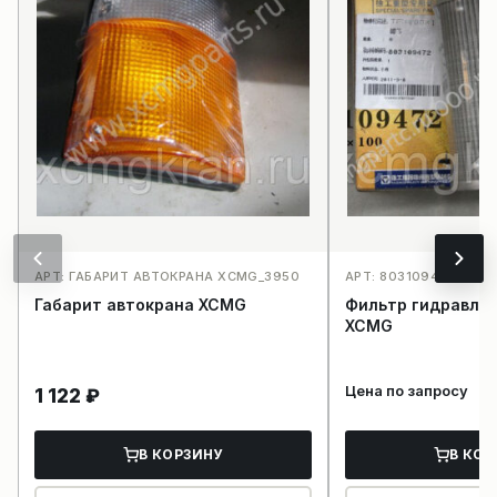
АРТ: ГАБАРИТ АВТОКРАНА XCMG_3950
АРТ: 803109472TFX4
Габарит автокрана XCMG
Фильтр гидравлик
XCMG
Цена по запросу
1 122
₽
В КОРЗИНУ
В КОР