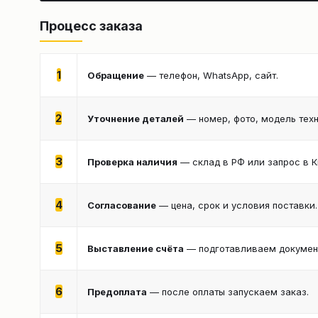
Процесс заказа
1
Обращение
— телефон, WhatsApp, сайт.
2
Уточнение деталей
— номер, фото, модель техн
3
Проверка наличия
— склад в РФ или запрос в К
4
Согласование
— цена, срок и условия поставки.
5
Выставление счёта
— подготавливаем документ
6
Предоплата
— после оплаты запускаем заказ.