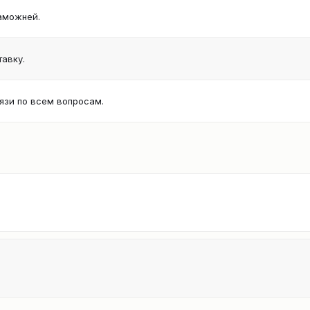
аможней.
авку.
язи по всем вопросам.