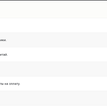
ики.
итай.
ы на оплату.