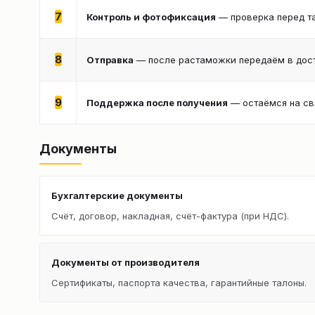
7
Контроль и фотофиксация
— проверка перед т
8
Отправка
— после растаможки передаём в дост
9
Поддержка после получения
— остаёмся на св
Документы
Бухгалтерские документы
Счёт, договор, накладная, счёт-фактура (при НДС).
Документы от производителя
Сертификаты, паспорта качества, гарантийные талоны.