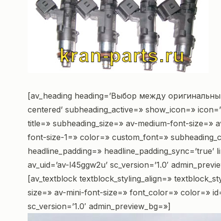
[av_heading heading=’Выбор между оригинальны
centered’ subheading_active=» show_icon=» icon=’ue
title=» subheading_size=» av-medium-font-size=» av
font-size-1=» color=» custom_font=» subheading_c
headline_padding=» headline_padding_sync=’true’ 
av_uid=’av-l45ggw2u’ sc_version=’1.0′ admin_previ
[av_textblock textblock_styling_align=» textblock_
size=» av-mini-font-size=» font_color=» color=» 
sc_version=’1.0′ admin_preview_bg=»]