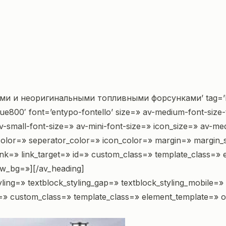
ми и неоригинальными топливными форсунками’ tag=’h1
800′ font=’entypo-fontello’ size=» av-medium-font-size-tit
-small-font-size=» av-mini-font-size=» icon_size=» av-med
olor=» seperator_color=» icon_color=» margin=» margin_sy
link=» link_target=» id=» custom_class=» template_class=
ew_bg=»][/av_heading]
styling=» textblock_styling_gap=» textblock_styling_mobile=
id=» custom_class=» template_class=» element_template=» 