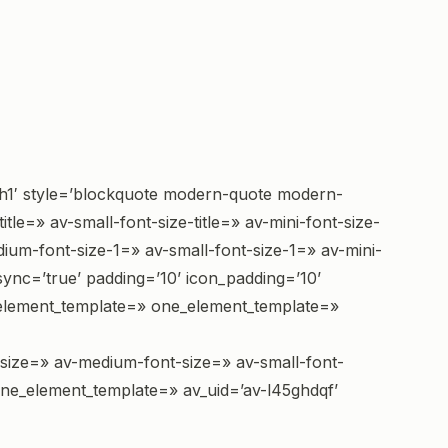
′ style=’blockquote modern-quote modern-
le=» av-small-font-size-title=» av-mini-font-size-
ium-font-size-1=» av-small-font-size-1=» av-mini-
nc=’true’ padding=’10’ icon_padding=’10’
» element_template=» one_element_template=»
» size=» av-medium-font-size=» av-small-font-
one_element_template=» av_uid=’av-l45ghdqf’