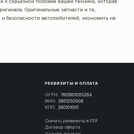
и к серьезной поломке вашей техники, которая
ригинала. Оригинальные запчасти и те,
 и безопасности автолюбителей, экономить на
РЕКВИЗИТЫ И ОПЛАТА
ОГРН:
1192801005264
ИНН:
2801250006
КПП:
280101001
Скачать реквизиты в PDF
Договор оферта
(Скачать договор)