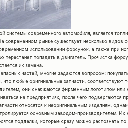
 системы современного автомобиля, является топлив
На современном рынке существует несколько видов ф
овременном использовании форсунок, а также при ис
иво перестанет попадать в двигатель. Прочистка форс
тается их замена.
 запасных частей, многие задаются вопросом: покупат
, что любые оригинальные запчасти, соответствуют 
дителем, они снабжаются фирменным логотипом или к
ливаться на предприятиях, после чего подвергаются 
апчасти относятся к неоригинальным изделиям, однак
нтролируется основным заводом-производителем. Их к
сятся подделки, которые сразу можно распознать по 