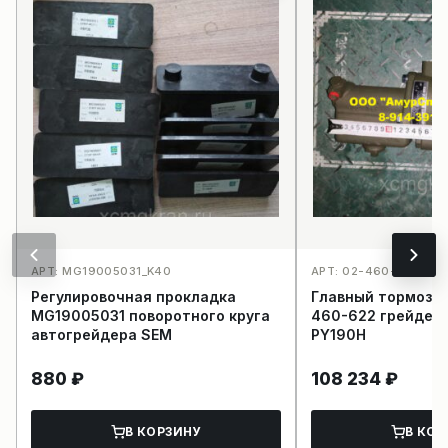
АРТ: MG19005031_K40
АРТ: 02-460-622_K32
Регулировочная прокладка
Главный тормозно
MG19005031 поворотного круга
460-622 грейдера
автогрейдера SEM
PY190H
880
₽
108 234
₽
В КОРЗИНУ
В КОР