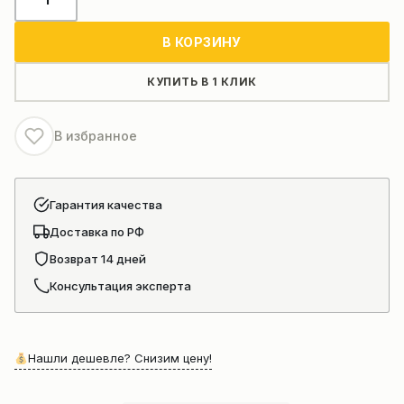
товара
Втулка
В КОРЗИНУ
балансира
GR215/MG165R
КУПИТЬ В 1 КЛИК
83513203
В избранное
Гарантия качества
Доставка по РФ
Возврат 14 дней
Консультация эксперта
Нашли дешевле? Снизим цену!