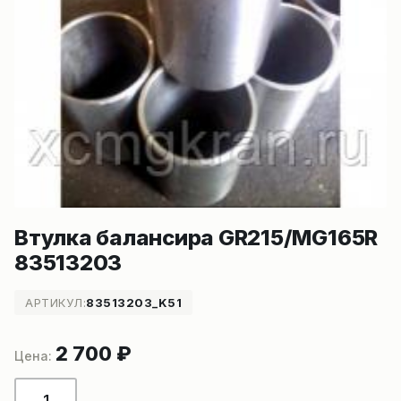
Втулка балансира GR215/MG165R
83513203
АРТИКУЛ:
83513203_K51
2 700
₽
Количество