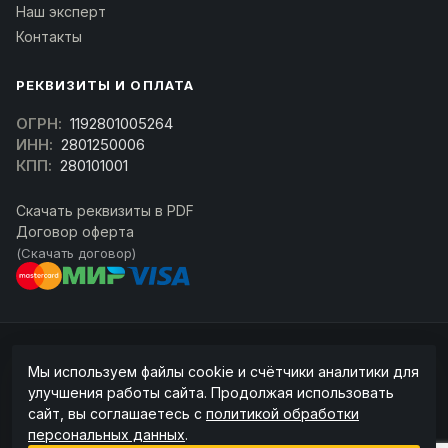
Наш эксперт
Контакты
РЕКВИЗИТЫ И ОПЛАТА
ОГРН:
1192801005264
ИНН:
2801250006
КПП:
280101001
Скачать реквизиты в PDF
Договор оферта
(Скачать договор)
© 2026 kran-parts.ru — все материалы защищены. При копировании
Мы используем файлы cookie и счётчики аналитики для
ссылка на источник обязательна.
улучшения работы сайта. Продолжая использовать
Информация на сайте не является публичной офертой (ст. 437 ГК РФ).
сайт, вы соглашаетесь с
политикой обработки
Точную стоимость и наличие уточняйте у менеджера.
персональных данных
.
Политика конфиденциальности