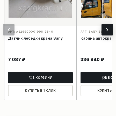
АРТ: A229900001996_2640
АРТ: SANY_2647
Датчик лебедки крана Sany
Кабина автокран
7 087
₽
336 840
₽
В КОРЗИНУ
В КОР
КУПИТЬ В 1 КЛИК
КУПИТЬ В 