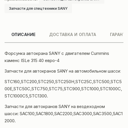
Запчасти для спецтехники SANY
ОПИСАНИЕ
ДОСТАВКА И ОПЛАТА
ГАРАНТ
Форсунка
автокрана
SANY с
двигателем
Cummins
каменс ISLe 315 40 евро-4
Запчасти для автокранов SANY
на автомобильном шасси:
STC160,STC200,STC250,STC250H,STC25C,STC500,STC5
00E,STC50C,STC750,STC75,STC900,STC1000,STC1000C,
STC1000C5,STC1300.
Запчасти для автокранов SANY на вездеходном
шасси: SAC100,SAC1800,SAC2200,SAC3000,SAC3500,SAC1
2000.