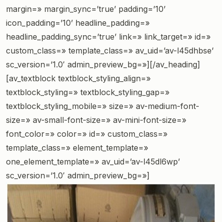
margin=» margin_sync=’true’ padding=’10’
icon_padding=’10’ headline_padding=»
headline_padding_sync=’true’ link=» link_target=» id=»
custom_class=» template_class=» av_uid=’av-l45dhbse’
sc_version=’1.0′ admin_preview_bg=»][/av_heading]
[av_textblock textblock_styling_align=»
textblock_styling=» textblock_styling_gap=»
textblock_styling_mobile=» size=» av-medium-font-
size=» av-small-font-size=» av-mini-font-size=»
font_color=» color=» id=» custom_class=»
template_class=» element_template=»
one_element_template=» av_uid=’av-l45dl6wp’
sc_version=’1.0′ admin_preview_bg=»]