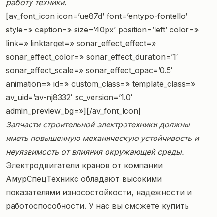
работу техники.
[av_font_icon icon=’ue87d’ font=’entypo-fontello’
style=» caption=» size=’40px’ position=’left’ color=»
link=» linktarget=» sonar_effect_effect=»
sonar_effect_color=» sonar_effect_duration=’1′
sonar_effect_scale=» sonar_effect_opac=’0.5′
animation=» id=» custom_class=» template_class=»
av_uid=’av-nj8332′ sc_version=’1.0′
admin_preview_bg=»][/av_font_icon]
Запчасти строительной электротехники должны
иметь повышенную механическую устойчивость и
неуязвимость от влияния окружающей среды.
Электродвигатели кранов
от компании
АмурСпецТехникс обладают высокими
показателями износостойкости, надежности и
работоспособности. У нас вы сможете купить