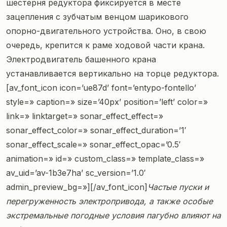
шестерня редуктора фиксируется в месте
зацепления с зубчатым венцом шарикового
опорно-двигательного устройства. Оно, в свою
очередь, крепится к раме ходовой части крана.
Электродвигатель башенного крана
устанавливается вертикально на торце редуктора.
[av_font_icon icon=’ue87d’ font=’entypo-fontello’
style=» caption=» size=’40px’ position=’left’ color=»
link=» linktarget=» sonar_effect_effect=»
sonar_effect_color=» sonar_effect_duration=’1′
sonar_effect_scale=» sonar_effect_opac=’0.5′
animation=» id=» custom_class=» template_class=»
av_uid=’av-1b3e7ha’ sc_version=’1.0′
admin_preview_bg=»][/av_font_icon]
Частые пуски и
перегруженность электропривода, а также особые
экстремальные погодные условия пагубно влияют на