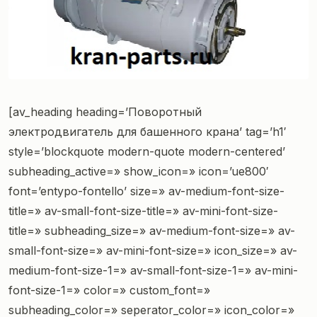
[av_heading heading=’Поворотный
электродвигатель для башенного крана’ tag=’h1′
style=’blockquote modern-quote modern-centered’
subheading_active=» show_icon=» icon=’ue800′
font=’entypo-fontello’ size=» av-medium-font-size-
title=» av-small-font-size-title=» av-mini-font-size-
title=» subheading_size=» av-medium-font-size=» av-
small-font-size=» av-mini-font-size=» icon_size=» av-
medium-font-size-1=» av-small-font-size-1=» av-mini-
font-size-1=» color=» custom_font=»
subheading_color=» seperator_color=» icon_color=»