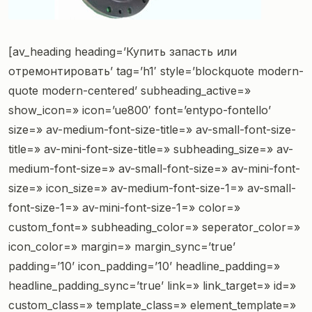
[av_heading heading=’Купить запасть или
отремонтировать’ tag=’h1′ style=’blockquote modern-
quote modern-centered’ subheading_active=»
show_icon=» icon=’ue800′ font=’entypo-fontello’
size=» av-medium-font-size-title=» av-small-font-size-
title=» av-mini-font-size-title=» subheading_size=» av-
medium-font-size=» av-small-font-size=» av-mini-font-
size=» icon_size=» av-medium-font-size-1=» av-small-
font-size-1=» av-mini-font-size-1=» color=»
custom_font=» subheading_color=» seperator_color=»
icon_color=» margin=» margin_sync=’true’
padding=’10’ icon_padding=’10’ headline_padding=»
headline_padding_sync=’true’ link=» link_target=» id=»
custom_class=» template_class=» element_template=»