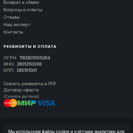
Возврат и обмен
Вопросы и ответы
Отзывы
Наш эксперт
Контакты
РЕКВИЗИТЫ И ОПЛАТА
ОГРН:
1192801005264
ИНН:
2801250006
КПП:
280101001
Скачать реквизиты в PDF
Договор оферта
(Скачать договор)
© 2026 kran-parts.ru — все материалы защищены. При копировании
Мы используем файлы cookie и счётчики аналитики для
ссылка на источник обязательна.