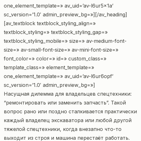
one_element_template=» av_uid=’av-l6ur5x1a’
sc_version=’1.0′ admin_preview_bg=»][/av_heading]
[av_textblock textblock_styling_align=»
textblock_styling=» textblock_styling_gap=»
textblock_styling_mobile=» size=» av-medium-font-
size=» av-small-font-size=» av-mini-font-size=»
font_color=» color=» id=» custom_class=»
template_class=» element_template=»
one_element_template=» av_uid=’av-l6ur6opf’
sc_version=’1.0′ admin_preview_bg=»]
Насущная дилемма для владельцев спецтехники:
“ремонтировать или заменить запчасть”. Такой
вопрос рано или поздно сталкивается практически
каждый владелец экскаватора или любой другой
тяжелой спецтехники, когда внезапно что-то
выходит из строя и машина перестаёт работать.