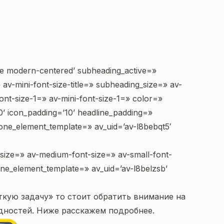
e modern-centered’ subheading_active=»
 av-mini-font-size-title=» subheading_size=» av-
ont-size-1=» av-mini-font-size-1=» color=»
’ icon_padding=’10’ headline_padding=»
 one_element_template=» av_uid=’av-l8bebqt5′
» size=» av-medium-font-size=» av-small-font-
ne_element_template=» av_uid=’av-l8belzsb’
откую задачу» то стоит обратить внимание на
удностей. Ниже расскажем подробнее.