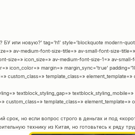
 БУ или новую?’ tag=’h1′ style=’blockquote modern-quot
e=» av-medium-font-size-title=» av-small-font-size-title=»
ont-size=» icon_size=» av-medium-font-size-1=» av-small-f
=» icon_color=» margin=» margin_sync=’true’ padding=’10
 id=» custom_class=» template_class=» element_template=»
styling=» textblock_styling_gap=» textblock_styling_mobile=
d=» custom_class=» template_class=» element_template=» o
ий срок, но если вопрос строго в деньгах и под «кор
тельную технику из Китая, но готовьтесь к ряду тр