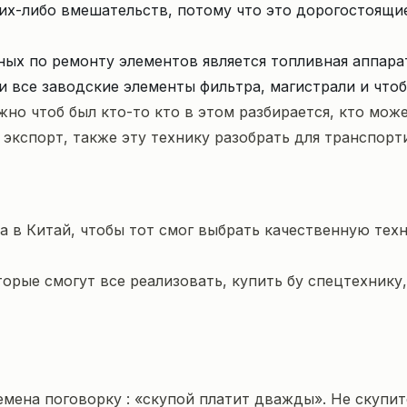
ких-либо вмешательств, потому что это дорогостоящи
ых по ремонту элементов является топливная аппарат
и все заводские элементы фильтра, магистрали и что
жно чтоб был кто-то кто в этом разбирается, кто може
кспорт, также эту технику разобрать для транспорти
а в Китай, чтобы тот смог выбрать качественную тех
орые смогут все реализовать, купить бу спецтехнику
мена поговорку : «скупой платит дважды». Не скупит