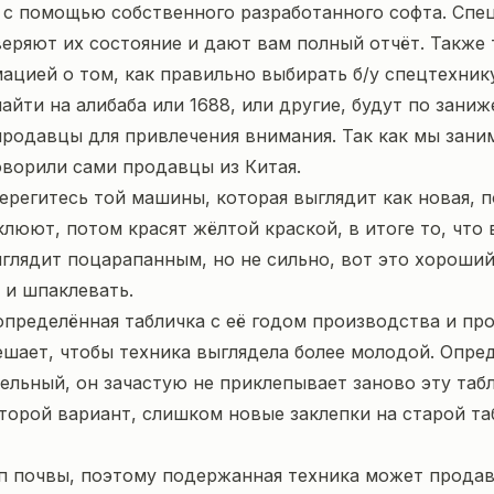
 с помощью собственного разработанного софта. Спе
оверяют их состояние и дают вам полный отчёт. Также
цией о том, как правильно выбирать б/у спецтехнику
айти на алибаба или 1688, или другие, будут по зани
продавцы для привлечения внимания. Так как мы зани
оворили сами продавцы из Китая.
ерегитесь той машины, которая выглядит как новая, по
люют, потом красят жёлтой краской, в итоге то, что
ыглядит поцарапанным, но не сильно, вот это хороший
 и шпаклевать.
определённая табличка с её годом производства и пр
ает, чтобы техника выглядела более молодой. Опред
льный, он зачастую не приклепывает заново эту табли
орой вариант, слишком новые заклепки на старой таб
п почвы, поэтому подержанная техника может продав