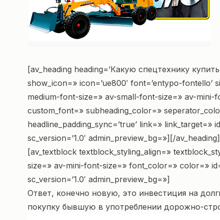
[av_heading heading=’Какую спецтехнику купить?
show_icon=» icon=’ue800′ font=’entypo-fontello’ siz
medium-font-size=» av-small-font-size=» av-mini-f
custom_font=» subheading_color=» seperator_color
headline_padding_sync=’true’ link=» link_target=»
sc_version=’1.0′ admin_preview_bg=»][/av_heading]
[av_textblock textblock_styling_align=» textblock_
size=» av-mini-font-size=» font_color=» color=» i
sc_version=’1.0′ admin_preview_bg=»]
Ответ, конечно новую, это инвестиция на долг
покупку бывшую в употреблении дорожно-строи